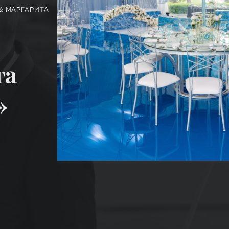
& МАРГАРИТА
та
»